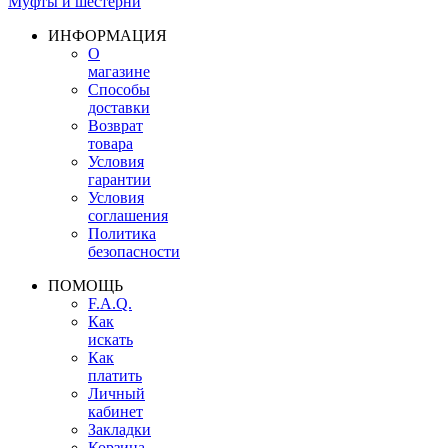
Муфты и шестерни
ИНФОРМАЦИЯ
О
магазине
Способы
доставки
Возврат
товара
Условия
гарантии
Условия
соглашения
Политика
безопасности
ПОМОЩЬ
F.A.Q.
Как
искать
Как
платить
Личный
кабинет
Закладки
Корзина