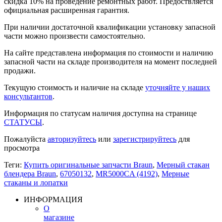
скидка 10% на проведение ремонтных работ. Предоствляется
официальная расширенная гарантия.
При наличии достаточной квалификации установку запасной
части можно произвести самостоятельно.
На сайте представлена информация по стоимости и наличию
запасной части на складе производителя на момент последней
продажи.
Текущую стоимость и наличие на складе
уточняйте у наших
консультантов
.
Информация по статусам наличия доступна на странице
СТАТУСЫ
.
Пожалуйста
авторизуйтесь
или
зарегистрируйтесь
для
просмотра
Теги:
Купить оригинальные запчасти Braun
,
Мерный стакан
блендера Braun
,
67050132
,
MR5000CA (4192)
,
Мерные
стаканы и лопатки
ИНФОРМАЦИЯ
О
магазине