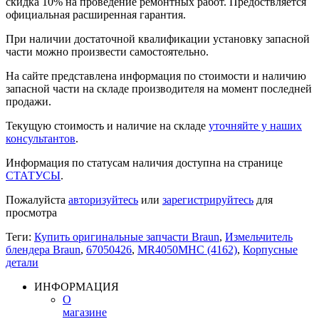
скидка 10% на проведение ремонтных работ. Предоствляется
официальная расширенная гарантия.
При наличии достаточной квалификации установку запасной
части можно произвести самостоятельно.
На сайте представлена информация по стоимости и наличию
запасной части на складе производителя на момент последней
продажи.
Текущую стоимость и наличие на складе
уточняйте у наших
консультантов
.
Информация по статусам наличия доступна на странице
СТАТУСЫ
.
Пожалуйста
авторизуйтесь
или
зарегистрируйтесь
для
просмотра
Теги:
Купить оригинальные запчасти Braun
,
Измельчитель
блендера Braun
,
67050426
,
MR4050MHC (4162)
,
Корпусные
детали
ИНФОРМАЦИЯ
О
магазине