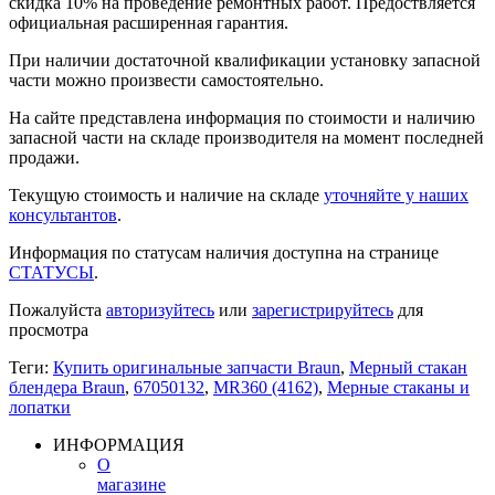
скидка 10% на проведение ремонтных работ. Предоствляется
официальная расширенная гарантия.
При наличии достаточной квалификации установку запасной
части можно произвести самостоятельно.
На сайте представлена информация по стоимости и наличию
запасной части на складе производителя на момент последней
продажи.
Текущую стоимость и наличие на складе
уточняйте у наших
консультантов
.
Информация по статусам наличия доступна на странице
СТАТУСЫ
.
Пожалуйста
авторизуйтесь
или
зарегистрируйтесь
для
просмотра
Теги:
Купить оригинальные запчасти Braun
,
Мерный стакан
блендера Braun
,
67050132
,
MR360 (4162)
,
Мерные стаканы и
лопатки
ИНФОРМАЦИЯ
О
магазине