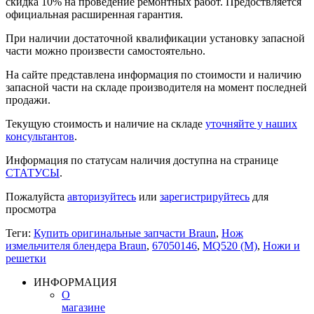
скидка 10% на проведение ремонтных работ. Предоствляется
официальная расширенная гарантия.
При наличии достаточной квалификации установку запасной
части можно произвести самостоятельно.
На сайте представлена информация по стоимости и наличию
запасной части на складе производителя на момент последней
продажи.
Текущую стоимость и наличие на складе
уточняйте у наших
консультантов
.
Информация по статусам наличия доступна на странице
СТАТУСЫ
.
Пожалуйста
авторизуйтесь
или
зарегистрируйтесь
для
просмотра
Теги:
Купить оригинальные запчасти Braun
,
Нож
измельчителя блендера Braun
,
67050146
,
MQ520 (M)
,
Ножи и
решетки
ИНФОРМАЦИЯ
О
магазине