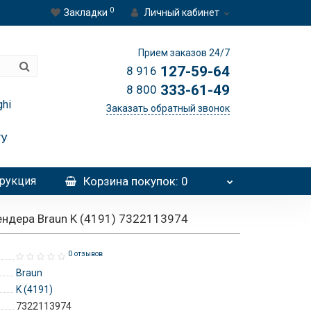
0
Закладки
Личный кабинет
Прием заказов 24/7
127-59-64
8 916
333-61-49
8 800
hi
Заказать обратный звонок
ТУ
рукция
Корзина
покупок
: 0
ендера Braun K (4191) 7322113974
0 отзывов
Braun
K (4191)
7322113974