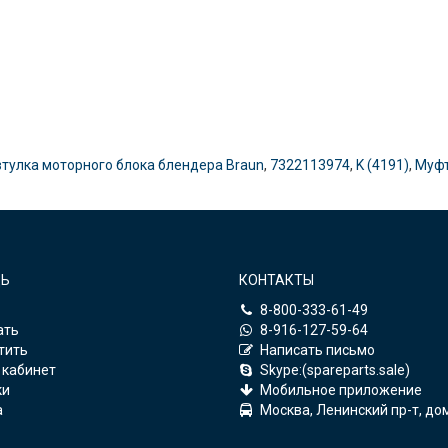
тулка моторного блока блендера Braun
,
7322113974
,
K (4191)
,
Муфт
Ь
КОНТАКТЫ
8-800-333-61-49
ать
8-916-127-59-64
тить
Написать письмо
 кабинет
Skype:(spareparts.sale)
ки
Мобильное приложение
а
Москва, Ленинский пр-т, до