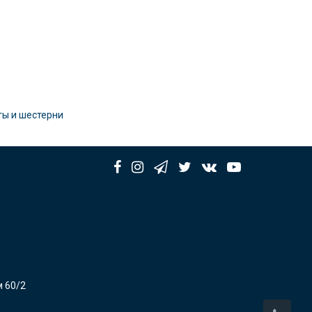
ы и шестерни
м 60/2