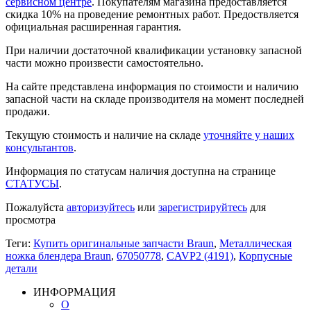
сервисном центре
. Покупателям магазина предоставляется
скидка 10% на проведение ремонтных работ. Предоствляется
официальная расширенная гарантия.
При наличии достаточной квалификации установку запасной
части можно произвести самостоятельно.
На сайте представлена информация по стоимости и наличию
запасной части на складе производителя на момент последней
продажи.
Текущую стоимость и наличие на складе
уточняйте у наших
консультантов
.
Информация по статусам наличия доступна на странице
СТАТУСЫ
.
Пожалуйста
авторизуйтесь
или
зарегистрируйтесь
для
просмотра
Теги:
Купить оригинальные запчасти Braun
,
Металлическая
ножка блендера Braun
,
67050778
,
CAVP2 (4191)
,
Корпусные
детали
ИНФОРМАЦИЯ
О